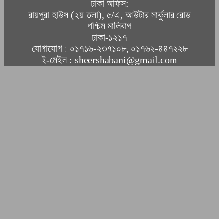
ঢাকা অফিস:
রায়পুরা হাউস (২য় তলা), ৫/এ, আউটার সার্কুলার রোড
পশ্চিম মালিবাগ
ঢাকা-১২১৭
যোগাযোগ : ০১৭১৬-২৩৭১০৮, ০১৭৬২-৪৪৭২২৮
ই-মেইল : sheershabani@gmail.com