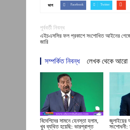
Facebook
Twitter
ভাগ
পূর্ববর্তী নিবন্ধ
এইচএসসির ফল প্রকাশে সংশোধিত আইনের গেজ
জারি
সম্পর্কিত নিবন্ধ
লেখক থেকে আরো
বিদেশিদের সামনে হেনস্তা হলাম,
জুলাইয়ের আক
খুব ব্যথিত হয়েছি: ভারপ্রাপ্ত
সংশোধনী: স্ব