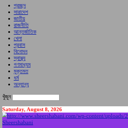
প্রচ্ছদ
সারাদেশ
জাতীয়
রাজনীতি
আন্তর্জাতিক
খেলা
প্রবাস
বিনোদন
স্বাস্থ্য
গণমাধ্যম
মুক্তমত
ধর্ম
অন্যান্য
খুঁজুন
Saturday, August 8, 2026
Sheershabani