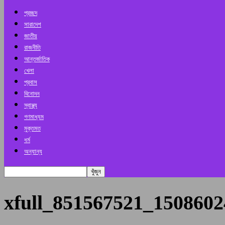
প্রচ্ছদ
সারাদেশ
জাতীয়
রাজনীতি
আন্তর্জাতিক
খেলা
প্রবাস
বিনোদন
স্বাস্থ্য
গণমাধ্যম
মুক্তমত
ধর্ম
অন্যান্য
xfull_851567521_150860