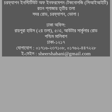
চরফ্যাশন ইনস্টিটিউট অফ ইনফরমেশন টেকনোলজি (সিআইআইটি)
রতন প্লাজার তৃতীয় তলা
সদর রোড, চরফ্যাশন, ভোলা।
ঢাকা অফিস:
রায়পুরা হাউস (২য় তলা), ৫/এ, আউটার সার্কুলার রোড
পশ্চিম মালিবাগ
ঢাকা-১২১৭
যোগাযোগ : ০১৭১৬-২৩৭১০৮, ০১৭৬২-৪৪৭২২৮
ই-মেইল : sheershabani@gmail.com