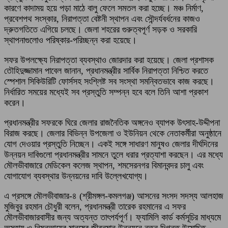
কারণে কাদাময় হয়ে পড়া মাঠে বালু ফেলে সমতল করা হচ্ছে। মঞ্চ নির্মাণ,
প্রবেশপথ সংস্কার, নিরাপত্তা বেষ্টনী স্থাপন এবং সৌন্দর্যবর্ধনের কাজও
দ্রুতগতিতে এগিয়ে চলছে। জেলা শহরের গুরুত্বপূর্ণ সড়ক ও সরকারি
স্থাপনাগুলোও পরিষ্কার-পরিচ্ছন্ন করা হয়েছে।
সফর উপলক্ষ্যে নিরাপত্তা ব্যবস্থাও জোরদার করা হয়েছে। জেলা প্রশাসক
তৌহিদুজ্জামান পাবেল জানান, প্রধানমন্ত্রীর সার্বিক নিরাপত্তা নিশ্চিত করতে
স্পেশাল সিকিউরিটি ফোর্সসহ সংশ্লিষ্ট সব সংস্থা সমন্বিতভাবে কাজ করছে।
নির্ধারিত সময়ের মধ্যেই সব প্রস্তুতি সম্পন্ন হবে বলে তিনি আশা প্রকাশ
করেন।
প্রধানমন্ত্রীর সফরকে ঘিরে জেলার রাজনৈতিক অঙ্গনেও ব্যাপক উৎসাহ-উদ্দীপনা
বিরাজ করছে। জেলার বিভিন্ন উপজেলা ও ইউনিয়ন থেকে নেতাকর্মীরা অনুষ্ঠানে
যোগ দেওয়ার প্রস্তুতি নিচ্ছেন। একই সঙ্গে সাধারণ মানুষও জেলার দীর্ঘদিনের
উন্নয়ন দাবিগুলো প্রধানমন্ত্রীর সামনে তুলে ধরার প্রত্যাশা করছেন। এর মধ্যে
মৌলভীবাজারে মেডিকেল কলেজ স্থাপন, শমসেরনগর বিমানবন্দর চালু এবং
যোগাযোগ ব্যবস্থার উন্নয়নের দাবি উল্লেখযোগ্য।
এ প্রসঙ্গে মৌলভীবাজার-৪ (শ্রীমঙ্গল-কমলগঞ্জ) আসনের সংসদ সদস্য আলহাজ
মুজিবুর রহমান চৌধুরী বলেন, প্রধানমন্ত্রী তারেক রহমানের এ সফর
মৌলভীবাজারবাসীর জন্য অত্যন্ত তাৎপর্যপূর্ণ। ফ্যামিলি কার্ড কর্মসূচির মাধ্যমে
অসহায় ও নিম্নআয়ের মানুষের জীবনমান উন্নয়নে নতুন দিগন্ত উন্মোচিত