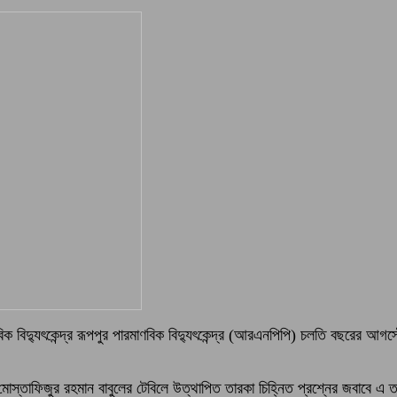
ণবিক বিদ্যুৎকেন্দ্র রূপপুর পারমাণবিক বিদ্যুৎকেন্দ্র (আরএনপিপি) চলতি বছরের আগ
তাফিজুর রহমান বাবুলের টেবিলে উত্থাপিত তারকা চিহ্নিত প্রশ্নের জবাবে এ তথ্