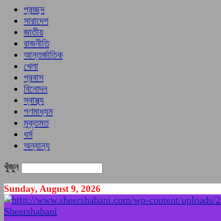
প্রচ্ছদ
সারাদেশ
জাতীয়
রাজনীতি
আন্তর্জাতিক
খেলা
প্রবাস
বিনোদন
স্বাস্থ্য
গণমাধ্যম
মুক্তমত
ধর্ম
অন্যান্য
খুঁজুন
Sunday, August 9, 2026
Sheershabani