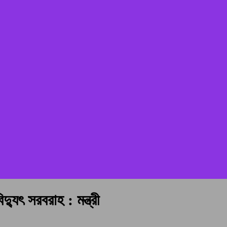
্যুৎ সরবরাহ : মন্ত্রী