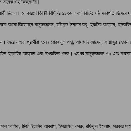
ন সাবেক এই ক্রিকেটার।
রার্থী ছিলেন। যে কারণে তিনিই বিসিবির ১৮তম এবং নির্বাচিত ষষ্ঠ সভাপতি হি
 থেকে আরো জিতেছেন মাসুদুজ্জামান, রফিকুল ইসলাম বাবু, ইয়াসির আব্বাস, ইসরাফ
ন। হেরে যাওয়া প্রার্থীরা হলেন বোরহানুল পাপ্পু, আমজাদ হোসেন, ফায়াজুর রহম
ন সাইদ ইব্রাহিম আহমেদ এবং ইশরাফিল খসরু। এরপর মাসুদুজ্জামান ৭০ এবং ফয়
দ ফয়সাল আশিক, মির্জা ইয়াসির আব্বাস, ইসরাফিল খসরু, রফিকুল ইসলাম, সরকার 