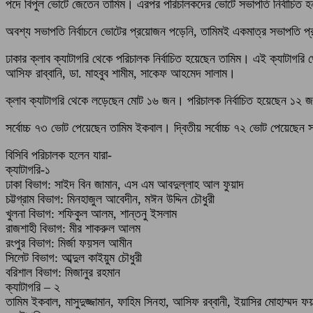
পদে বিপুল ভোটে জেতেন তামিম। এরপর পরিচালকদের ভোটে সভাপতি নির্বাচিত হ
অবশ্য সভাপতি নির্বাচনে ভোটের প্রয়োজন পড়েনি, তামিমই একমাত্র সভাপতি প্
ঢাকার ক্লাব ক্যাটাগরি থেকে পরিচালক নির্বাচিত হয়েছেন তামিম। এই ক্যাটাগরি
আসিফ রাব্বানি, ডা. মাহবুব শামীম, সাকেফ আহমেদ সালাম।
ক্লাব ক্যাটাগরি থেকে লড়েছেন মোট ১৬ জন। পরিচালক নির্বাচিত হয়েছেন ১২ জ
সর্বোচ্চ ৭৩ ভোট পেয়েছেন তামিম ইকবাল। দ্বিতীয় সর্বোচ্চ ৭২ ভোট পেয়েছে
বিসিবি পরিচালক হলেন যারা-
ক্যাটাগরি-১
ঢাকা বিভাগ: সাইদ বিন জামান, এস এম আবদুল্লাহ আল ফুয়াদ
চট্টগ্রাম বিভাগ: মিনহাজুল আবেদীন, মঈন উদ্দিন চৌধুরী
খুলনা বিভাগ: শফিকুল আলম, শান্তনু ইসলাম
রাজশাহী বিভাগ: মীর শাকরুল আলম
রংপুর বিভাগ: মির্জা ফয়সল আমীন
সিলেট বিভাগ: আব্দুল কাইয়ুম চৌধুরী
বরিশাল বিভাগ: মিজানুর রহমান
ক্যাটাগরি – ২
তামিম ইকবাল, মাসুদুজ্জামান, ফাহিম সিনহা, আসিফ রব্বানী, ইয়াসির মোহাম্ম