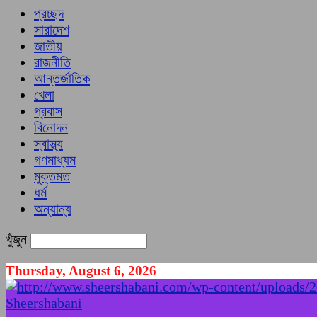
প্রচ্ছদ
সারাদেশ
জাতীয়
রাজনীতি
আন্তর্জাতিক
খেলা
প্রবাস
বিনোদন
স্বাস্থ্য
গণমাধ্যম
মুক্তমত
ধর্ম
অন্যান্য
খুঁজুন
Thursday, August 6, 2026
Sheershabani