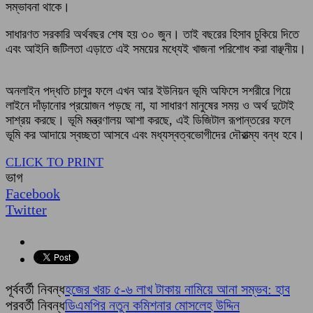
সম্ভাবনা থাকে।
সাধারণত সরকারি অর্থবছর শেষ হয় ৩০ জুন। তাই বছরের হিসাব চুকিয়ে দিতে
এবং আইনি জটিলতা এড়াতে এই সময়ের মধ্যেই খাজনা পরিশোধ করা বাঞ্ছনীয়।
অনলাইন পদ্ধতি চালুর ফলে এখন আর ইউনিয়ন ভূমি অফিসে সশরীরে গিয়ে
লাইনে দাঁড়ানোর প্রয়োজন পড়ছে না, যা সাধারণ মানুষের সময় ও অর্থ দুটোই
সাশ্রয় করছে। ভূমি মন্ত্রণালয় আশা করছে, এই ডিজিটাল রূপান্তরের ফলে
ভূমি কর আদায়ে স্বচ্ছতা আসবে এবং মধ্যস্বত্বভোগীদের দৌরাত্ম্য বন্ধ হবে।
CLICK TO PRINT
ভাগ
Facebook
Twitter
পূর্ববর্তী নিবন্ধ
হজের খরচ ৫-৬ লাখ টাকায় নামিয়ে আনা সম্ভব: হাব
পরবর্তী নিবন্ধ
ডিএমপির নতুন কমিশনার মোসলেহ উদ্দিন