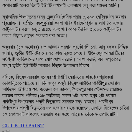
মেগাওয়াট হলেও তিনটি ইউনিট কখনোই একসাথে চালু করা সম্ভব হয়নি।
স্বাভাবিক উৎপাদনের জন্য কেন্দ্রটির দৈনিক প্রায় ৫,২০০ মেট্রিক টন কয়লার
প্রয়োজন। বর্তমানে বড়পুকুরিয়া কয়লা খনির ইয়ার্ডে প্রায় ৪ লাখ ৪০ হাজার
মেট্রিক টন কয়লা মজুত রয়েছে এবং খনি থেকে দৈনিক ৩,০০০ মেট্রিক টন
কয়লা বিদ্যুৎ কেন্দ্রে সরবরাহ করা হচ্ছে।
শুক্রবার (১৭ অক্টোবর) রাত আটটায় প্রধান প্রকৌশলী মো. আবু বক্কর সিদ্দিক
জানান, তৃতীয় ইউনিটের মেরামত কাজ দ্রুত চলছে। ইতিমধ্যে আমরা চীনের
সংশ্লিষ্ট প্রতিষ্ঠানের সাথে যোগাযোগ করেছি। আশা করছি, এক সপ্তাহের
মধ্যে তৃতীয় ইউনিটটি আবারও বিদ্যুৎ উৎপাদনে ফিরবে।
এদিকে, বিদ্যুৎ সরবরাহ বন্ধের পাশাপাশি মেরামতের কারণেও গ্রাহকরা
ভোগান্তিতে পড়েছেন। দিনাজপুর পল্লী বিদ্যুৎ সমিতির পার্বতীপুর জোনাল
অফিসের ডিজিএম মো. জহুরুল হক জানান, সৈয়দপুর সাব স্টেশনের মেরামত
কাজের কারণে শনিবার (১৮ অক্টোবর) সকাল ৯টা থেকে দুপুর ২টা পর্যন্ত
পার্বতীপুর উপজেলায় পল্লী বিদ্যুতের সরবরাহ বন্ধ থাকবে। পার্বতীপুর
উপজেলায় পল্লী বিদ্যুতের ৮০ হাজার গ্রাহক রয়েছেন, যেখানে বিদ্যুতের চাহিদা
১৭ মেগাওয়াট থাকলেও সরবরাহ করা হচ্ছে মাত্র ৮ থেকে ৯ মেগাওয়াট।
CLICK TO PRINT
ভাগ