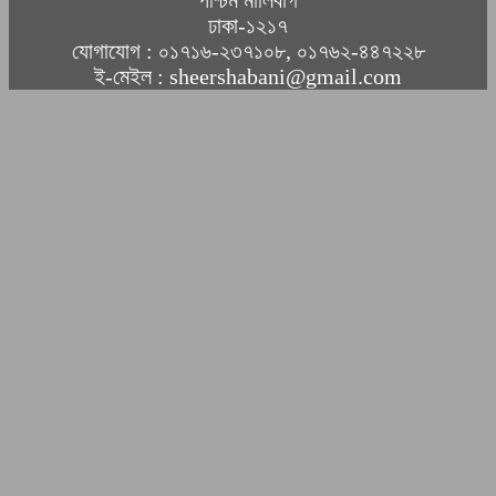
ঢাকা-১২১৭
যোগাযোগ : ০১৭১৬-২৩৭১০৮, ০১৭৬২-৪৪৭২২৮
ই-মেইল : sheershabani@gmail.com