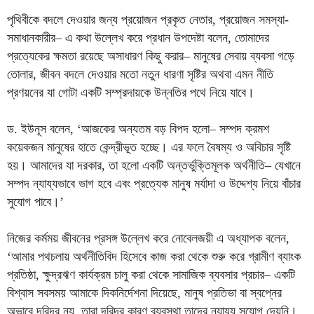
পৃথিবীকে বদলে দেওয়ার জন্য প্রয়োজন প্রকৃত নেতার, প্রয়োজন সমস্যা-
সমাধানকারীর– এ কথা উল্লেখ করে প্রধান উপদেষ্টা বলেন, তোমাদের
প্রত্যেকের ক্ষমতা রয়েছে অসাধারণ কিছু করার– মানুষের সেবায় ব্যবসা গড়ে
তোলার, জীবন বদলে দেওয়ার মতো নতুন ধারণা সৃষ্টির অথবা এমন নীতি
প্রণয়নের যা গোটা একটি সম্প্রদায়কে উন্নতির পথে নিয়ে যাবে।
ড. ইউনূস বলেন, ‘আজকের অন্যতম বড় বিপদ হলো– সম্পদ ক্রমশ
কয়েকজন মানুষের হাতে কেন্দ্রীভূত হচ্ছে। এর ফলে বৈষম্য ও অবিচার সৃষ্টি
হয়। আমাদের যা দরকার, তা হলো একটি অন্তর্ভুক্তিমূলক অর্থনীতি– যেখানে
সম্পদ ন্যায্যভাবে ভাগ হবে এবং প্রত্যেক মানুষ মর্যাদা ও উদ্দেশ্য নিয়ে বাঁচার
সুযোগ পাবে।’
নিজের কর্মময় জীবনের প্রসঙ্গ উল্লেখ করে নোবেলজয়ী এ অধ্যাপক বলেন,
‘আমার পথচলায় অর্থনীতিবিদ হিসেবে কাজ করা থেকে শুরু করে গ্রামীণ ব্যাংক
প্রতিষ্ঠা, ক্ষুদ্রঋণ কার্যক্রম চালু করা থেকে সামাজিক ব্যবসার প্রচার– একটি
বিশ্বাস সবসময় আমাকে দিকনির্দেশনা দিয়েছে, মানুষ প্রতিভা বা স্বপ্নের
অভাবে দরিদ্র নয়, তারা দরিদ্র কারণ ব্যবস্থা তাদের ন্যায্য সুযোগ দেয়নি।