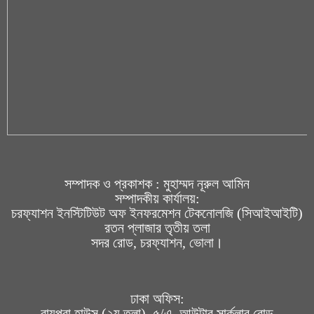
সম্পাদক ও প্রকাশক : মুহাম্মদ নূরুল আমিন
সম্পাদকীয় কার্যালয়:
চরফ্যাশন ইনস্টিটিউট অফ ইনফরমেশন টেকনোলজি (সিআইআইটি)
রতন প্লাজার তৃতীয় তলা
সদর রোড, চরফ্যাশন, ভোলা।
ঢাকা অফিস:
রায়পুরা হাউস (২য় তলা), ৫/এ, আউটার সার্কুলার রোড