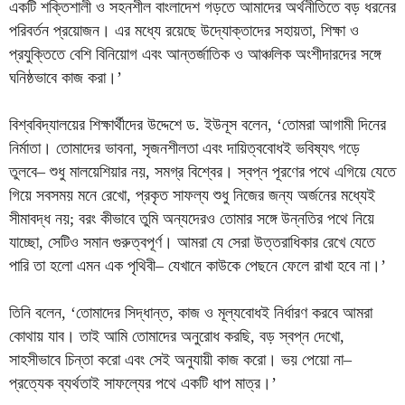
একটি শক্তিশালী ও সহনশীল বাংলাদেশ গড়তে আমাদের অর্থনীতিতে বড় ধরনের
পরিবর্তন প্রয়োজন। এর মধ্যে রয়েছে উদ্যোক্তাদের সহায়তা, শিক্ষা ও
প্রযুক্তিতে বেশি বিনিয়োগ এবং আন্তর্জাতিক ও আঞ্চলিক অংশীদারদের সঙ্গে
ঘনিষ্ঠভাবে কাজ করা।’
বিশ্ববিদ্যালয়ের শিক্ষার্থীদের উদ্দেশে ড. ইউনূস বলেন, ‘তোমরা আগামী দিনের
নির্মাতা। তোমাদের ভাবনা, সৃজনশীলতা এবং দায়িত্ববোধই ভবিষ্যৎ গড়ে
তুলবে– শুধু মালয়েশিয়ার নয়, সমগ্র বিশ্বের। স্বপ্ন পূরণের পথে এগিয়ে যেতে
গিয়ে সবসময় মনে রেখো, প্রকৃত সাফল্য শুধু নিজের জন্য অর্জনের মধ্যেই
সীমাবদ্ধ নয়; বরং কীভাবে তুমি অন্যদেরও তোমার সঙ্গে উন্নতির পথে নিয়ে
যাচ্ছো, সেটিও সমান গুরুত্বপূর্ণ। আমরা যে সেরা উত্তরাধিকার রেখে যেতে
পারি তা হলো এমন এক পৃথিবী– যেখানে কাউকে পেছনে ফেলে রাখা হবে না।’
তিনি বলেন, ‘তোমাদের সিদ্ধান্ত, কাজ ও মূল্যবোধই নির্ধারণ করবে আমরা
কোথায় যাব। তাই আমি তোমাদের অনুরোধ করছি, বড় স্বপ্ন দেখো,
সাহসীভাবে চিন্তা করো এবং সেই অনুযায়ী কাজ করো। ভয় পেয়ো না–
প্রত্যেক ব্যর্থতাই সাফল্যের পথে একটি ধাপ মাত্র।’