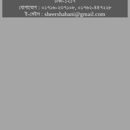
ঢাকা-১২১৭
যোগাযোগ : ০১৭১৬-২৩৭১০৮, ০১৭৬২-৪৪৭২২৮
ই-মেইল : sheershabani@gmail.com