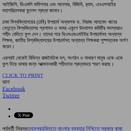
আইজিপি, ডিএমপি কমিশনার এবং আনসার, বিজিবি, র‍্যাব, এনএসআইর
মহাপরিচালকরা ফুলেল শ্রদ্ধা জানান।
ঢাকা বিশ্ববিদ্যালয়ের (ঢাবি) উপাচার্য অধ্যাপক ড. নিয়াজ আহমেদ খানের
নেতৃত্বে বিশ্ববিদ্যালয় প্রশাসন ও অমর একুশে উদযাপন কমিটির সদস্যরাও
শহীদ বেদিতে ফুল দেন। তাদের পরে বিএসএমএমইউর উপাচার্যসহ অন্যান্য
শিক্ষক, জাতীয় বিশ্ববিদ্যালয়ের উপাচার্যসহ অন্যান্য শিক্ষকরা পুষ্পস্তবক অর্পণ
করেন।
এরপরই থেকেই বিভিন্ন রাজনৈতিক দল, সংগঠন ও সাধারণ মানুষ একে একে
ফুল দিয়ে ভাষার জন্য আত্মদানকারী শহীদদের শ্রদ্ধাভরে স্মরণ করছে।
CLICK TO PRINT
ভাগ
Facebook
Twitter
পূর্ববর্তী নিবন্ধ
তথ্যপ্রযুক্তিতে বাংলার ব্যবহার নিশ্চিতে সরকার কাজ