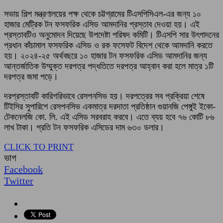
সভায় শিল্প মন্ত্রণালয়ের পক্ষ থেকে চট্টগ্রামের টিএসপিসিএল-এর জন্য ১০
হাজার মেট্রিক টন ফসফরিক এসিড আমদানির প্রস্তাব দেওয়া হয়। এই
প্রস্তাবটিও অনুমোদন দিয়েছে উপদেষ্টা পরিষদ কমিটি। টিএসপি সার উৎপাদনের
প্রধান কাঁচামাল ফসফরিক এসিড ও রক ফসেফট বিদেশ থেকে আমদানি করতে
হয়। ২০২৪-২৫ অর্থবছরে ১০ হাজার টন ফসফরিক এসিড আমদানির জন্য
আন্তর্জাতিক উম্মুক্ত দরপত্র পদ্ধতিতে দরপত্র আহ্বান করা হলে মাত্র ১টি
দরপত্র জমা পড়ে।
দরপ্রস্তাবটি কারিগরিভাবে রেসপনসিভ হয়। দরপত্রের সব প্রক্রিয়া শেষে
টিইসির সুপারিশে রেসপনসিভ একমাত্র দরদাতা প্রতিষ্ঠান গুয়ানজি পেঙ্গুই ইকো-
টেকনেলজি কো. লি. এই এসিড সরবরাহ করবে। এতে ব্যয় হবে ৭৬ কোটি ৮৬
লাখ টাকা। প্রতি টন ফসফরিক এসিডের দাম ৬৩০ ডলার।
CLICK TO PRINT
ভাগ
Facebook
Twitter