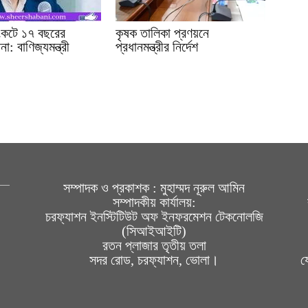
সংকটে ১৭ বছরের
কৃষক তালিকা প্রণয়নে
া: বাণিজ্যমন্ত্রী
প্রধানমন্ত্রীর নির্দেশ
সম্পাদক ও প্রকাশক : মুহাম্মদ নূরুল আমিন
সম্পাদকীয় কার্যালয়:
চরফ্যাশন ইনস্টিটিউট অফ ইনফরমেশন টেকনোলজি
(সিআইআইটি)
রতন প্লাজার তৃতীয় তলা
সদর রোড, চরফ্যাশন, ভোলা।
য