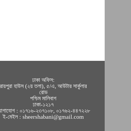
ঢাকা অফিস:
রায়পুরা হাউস (২য় তলা), ৫/এ, আউটার সার্কুলার
রোড
পশ্চিম মালিবাগ
ঢাকা-১২১৭
োগাযোগ : ০১৭১৬-২৩৭১০৮, ০১৭৬২-৪৪৭২২৮
ই-মেইল : sheershabani@gmail.com