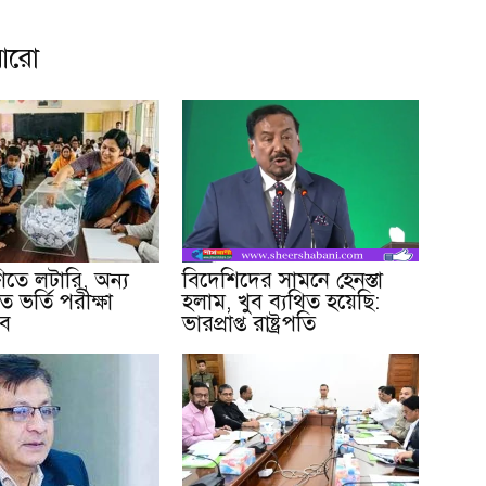
আরো
েণিতে লটারি, অন্য
বিদেশিদের সামনে হেনস্তা
ে ভর্তি পরীক্ষা
হলাম, খুব ব্যথিত হয়েছি:
বে
ভারপ্রাপ্ত রাষ্ট্রপতি