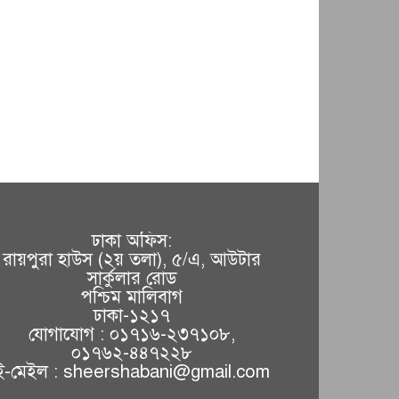
ঢাকা অফিস:
রায়পুরা হাউস (২য় তলা), ৫/এ, আউটার
সার্কুলার রোড
পশ্চিম মালিবাগ
ঢাকা-১২১৭
যোগাযোগ : ০১৭১৬-২৩৭১০৮,
০১৭৬২-৪৪৭২২৮
ই-মেইল : sheershabani@gmail.com