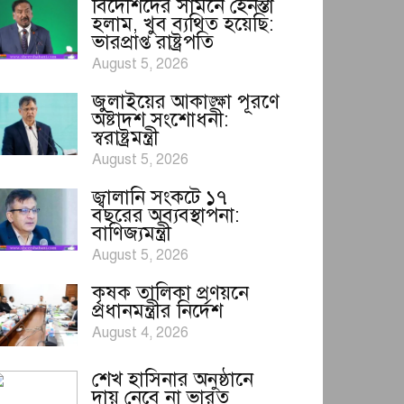
বিদেশিদের সামনে হেনস্তা
হলাম, খুব ব্যথিত হয়েছি:
ভারপ্রাপ্ত রাষ্ট্রপতি
August 5, 2026
জুলাইয়ের আকাঙ্ক্ষা পূরণে
অষ্টাদশ সংশোধনী:
স্বরাষ্ট্রমন্ত্রী
August 5, 2026
জ্বালানি সংকটে ১৭
বছরের অব্যবস্থাপনা:
বাণিজ্যমন্ত্রী
August 5, 2026
কৃষক তালিকা প্রণয়নে
প্রধানমন্ত্রীর নির্দেশ
August 4, 2026
শেখ হাসিনার অনুষ্ঠানে
দায় নেবে না ভারত