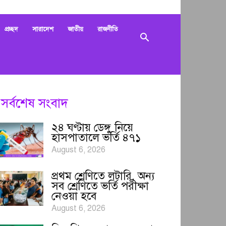
Sheershabani
প্রচ্ছদ
সারাদেশ
জাতীয়
রাজনীতি
সর্বশেষ সংবাদ
২৪ ঘণ্টায় ডেঙ্গু নিয়ে
হাসপাতালে ভর্তি ৪৭১
August 6, 2026
প্রথম শ্রেণিতে লটারি, অন্য
সব শ্রেণিতে ভর্তি পরীক্ষা
নেওয়া হবে
August 6, 2026