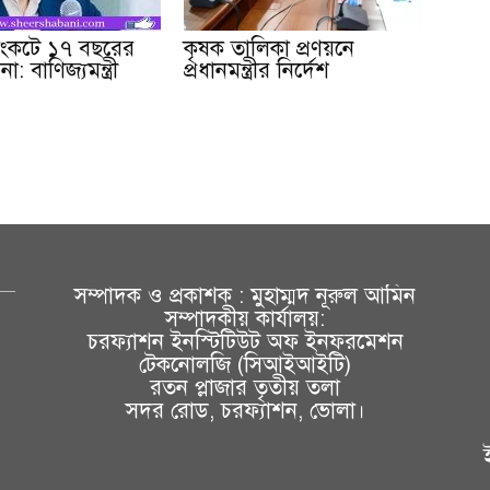
 সংকটে ১৭ বছরের
কৃষক তালিকা প্রণয়নে
া: বাণিজ্যমন্ত্রী
প্রধানমন্ত্রীর নির্দেশ
সম্পাদক ও প্রকাশক : মুহাম্মদ নূরুল আমিন
সম্পাদকীয় কার্যালয়:
চরফ্যাশন ইনস্টিটিউট অফ ইনফরমেশন
টেকনোলজি (সিআইআইটি)
রতন প্লাজার তৃতীয় তলা
সদর রোড, চরফ্যাশন, ভোলা।