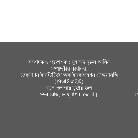
সম্পাদক ও প্রকাশক : মুহাম্মদ নূরুল আমিন
সম্পাদকীয় কার্যালয়:
চরফ্যাশন ইনস্টিটিউট অফ ইনফরমেশন টেকনোলজি
(সিআইআইটি)
রতন প্লাজার তৃতীয় তলা
সদর রোড, চরফ্যাশন, ভোলা।
য