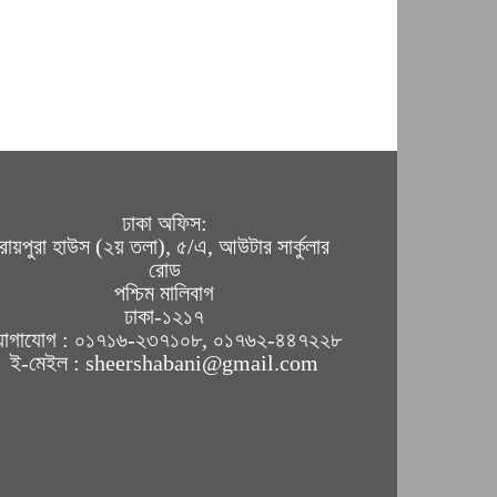
ঢাকা অফিস:
রায়পুরা হাউস (২য় তলা), ৫/এ, আউটার সার্কুলার
রোড
পশ্চিম মালিবাগ
ঢাকা-১২১৭
োগাযোগ : ০১৭১৬-২৩৭১০৮, ০১৭৬২-৪৪৭২২৮
ই-মেইল : sheershabani@gmail.com