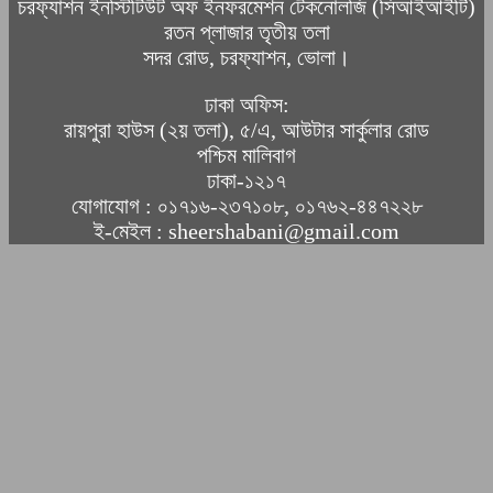
চরফ্যাশন ইনস্টিটিউট অফ ইনফরমেশন টেকনোলজি (সিআইআইটি)
রতন প্লাজার তৃতীয় তলা
সদর রোড, চরফ্যাশন, ভোলা।
ঢাকা অফিস:
রায়পুরা হাউস (২য় তলা), ৫/এ, আউটার সার্কুলার রোড
পশ্চিম মালিবাগ
ঢাকা-১২১৭
যোগাযোগ : ০১৭১৬-২৩৭১০৮, ০১৭৬২-৪৪৭২২৮
ই-মেইল : sheershabani@gmail.com