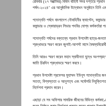
রোববার (২৭ অক্টোবর) বিমান বাহিনী সদর দপ্তরে প্রধান 
পর্ষদ-২০২৪’ এর আনুষ্ঠানিক উদ্বোধন অনুষ্ঠানে তিনি 
পদোন্নতি পর্ষদে বাংলাদেশ নৌবাহিনীর ক্যাপ্টেন, কমান্ডার
কমান্ডার ও স্কোয়াড্রন লিডার পদবির যোগ্য কর্মকর্তারা 
পদোন্নতি পর্ষদের বক্তব্যে প্রধান উপদেষ্টা ছাত্র-জনত
শ্রদ্ধাভরে স্মরণ করেন জুলাই-আগস্ট মাসে বৈষম্যবিরো
তিনি আরও স্মরণ করেন মহান স্বাধীনতা যুদ্ধে অংশগ্রহণক
জাতি চিরদিন শ্রদ্ধাভরে স্মরণ করবে।
প্রধান উপদেষ্টা প্রফেসর মুহাম্মদ ইউনূস পদোন্নতির জন
সততা, বিশ্বস্ততা ও আনুগত্য এবং সর্বোপরি নিযুক্তিগত
নির্দেশনা প্রদান করেন।
এছাড়া যে সব অফিসার সামরিক জীবনের বিভিন্ন কর্মকাণ