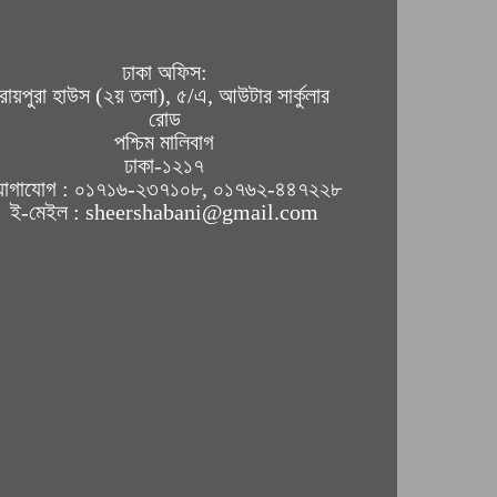
ঢাকা অফিস:
রায়পুরা হাউস (২য় তলা), ৫/এ, আউটার সার্কুলার
রোড
পশ্চিম মালিবাগ
ঢাকা-১২১৭
োগাযোগ : ০১৭১৬-২৩৭১০৮, ০১৭৬২-৪৪৭২২৮
ই-মেইল : sheershabani@gmail.com