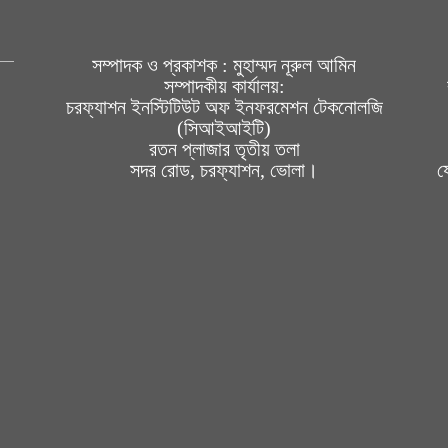
সম্পাদক ও প্রকাশক : মুহাম্মদ নূরুল আমিন
সম্পাদকীয় কার্যালয়:
চরফ্যাশন ইনস্টিটিউট অফ ইনফরমেশন টেকনোলজি
(সিআইআইটি)
রতন প্লাজার তৃতীয় তলা
সদর রোড, চরফ্যাশন, ভোলা।
য