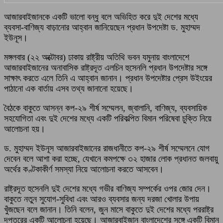
আজারবাইজানকে একটি ভালো বন্ধু বলে অভিহিত করে দুই দেশের মধ্যে
ব্যবসা-বাণিজ্য বাড়ানোর আহ্বান জানিয়েছেন প্রধান উপদেষ্টা ড. মুহাম্মদ
ইউনূস।
মঙ্গলবার (২২ অক্টোবর) ঢাকায় রাষ্ট্রীয় অতিথি ভবন যমুনায় বাংলাদেশে
আজারবাইজানের অনাবাসিক রাষ্ট্রদূত এলচিন হুসেনলি প্রধান উপদেষ্টার সঙ্গে
সাক্ষাৎ করতে এলে তিনি এ আহ্বান জানান। প্রধান উপদেষ্টার প্রেস উইংয়ের
পাঠানো এক বার্তায় এসব তথ্য জানানো হয়েছে।
বৈঠকে বাকুতে আসন্ন কপ-২৯ শীর্ষ সম্মেলন, জ্বালানি, বাণিজ্য, ব্যবসায়িক
সহযোগিতা এবং দুই দেশের মধ্যে একটি পরিকল্পিত বিমান পরিষেবা চুক্তি নিয়ে
আলোচনা হয়।
ড. মুহাম্মদ ইউনূস আজারবাইজানের রাজধানীতে কপ-২৯ শীর্ষ সম্মেলনে যোগ
দেবেন বলে আশা করা হচ্ছে, যেখানে কমপক্ষে ৩২ হাজার লোক প্রধানত জলবায়ু
অর্থের কণ্টকাকীর্ণ সমস্যা নিয়ে আলোচনা করতে আসবেন।
রাষ্ট্রদূত হুসেনলি দুই দেশের মধ্যে গভীর বাণিজ্য সম্পর্কের ওপর জোর দেন।
বাকুতে নতুন সুযোগ-সুবিধা এবং আরও ব্যবসার জন্য দরজা খোলার উপায়
খুঁজছেন বলে জানান। তিনি বলেন, জুন মাসে বাকুতে দুই দেশের মধ্যে পররাষ্ট্র
দপ্তরের একটি আলোচনা হয়েছে। আজারবাইজান বাংলাদেশের সঙ্গে একটি বিমান