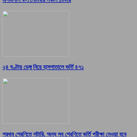
২৪ ঘণ্টায় ডেঙ্গু নিয়ে হাসপাতালে ভর্তি ৪৭১
প্রথম শ্রেণিতে লটারি, অন্য সব শ্রেণিতে ভর্তি পরীক্ষা নেওয়া হবে