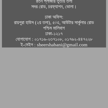
রতন প্লাজার তৃতীয় তলা
সদর রোড, চরফ্যাশন, ভোলা।
ঢাকা অফিস:
রায়পুরা হাউস (২য় তলা), ৫/এ, আউটার সার্কুলার রোড
পশ্চিম মালিবাগ
ঢাকা-১২১৭
যোগাযোগ : ০১৭১৬-২৩৭১০৮, ০১৭৬২-৪৪৭২২৮
ই-মেইল : sheershabani@gmail.com