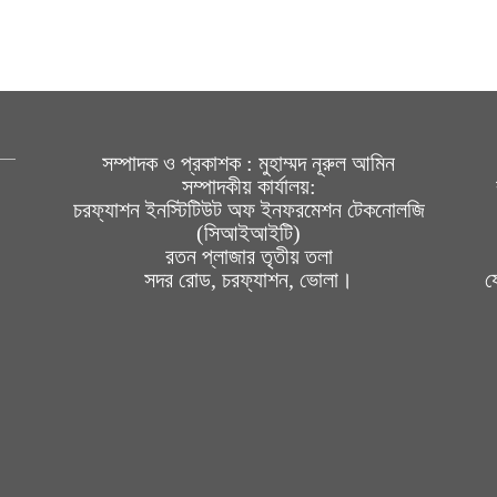
সম্পাদক ও প্রকাশক : মুহাম্মদ নূরুল আমিন
সম্পাদকীয় কার্যালয়:
চরফ্যাশন ইনস্টিটিউট অফ ইনফরমেশন টেকনোলজি
(সিআইআইটি)
রতন প্লাজার তৃতীয় তলা
সদর রোড, চরফ্যাশন, ভোলা।
য