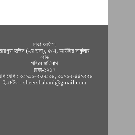
ঢাকা অফিস:
রায়পুরা হাউস (২য় তলা), ৫/এ, আউটার সার্কুলার
রোড
পশ্চিম মালিবাগ
ঢাকা-১২১৭
োগাযোগ : ০১৭১৬-২৩৭১০৮, ০১৭৬২-৪৪৭২২৮
ই-মেইল : sheershabani@gmail.com