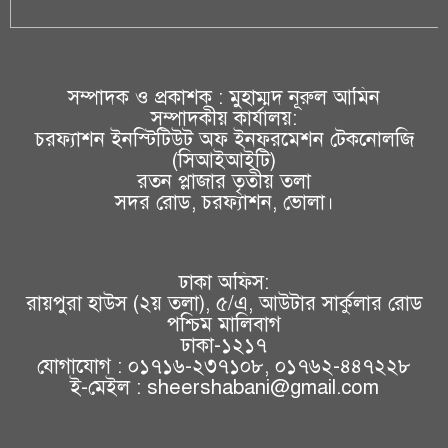
সম্পাদক ও প্রকাশক : মুহাম্মদ নূরুল আমিন
সম্পাদকীয় কার্যালয়:
চরফ্যাশন ইনস্টিটিউট অফ ইনফরমেশন টেকনোলজি
(সিআইআইটি)
রতন প্লাজার তৃতীয় তলা
সদর রোড, চরফ্যাশন, ভোলা।
ঢাকা অফিস:
রায়পুরা হাউস (২য় তলা), ৫/এ, আউটার সার্কুলার রোড
পশ্চিম মালিবাগ
ঢাকা-১২১৭
যোগাযোগ : ০১৭১৬-২৩৭১০৮, ০১৭৬২-৪৪৭২২৮
ই-মেইল : sheershabani@gmail.com