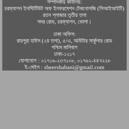
সম্পাদকীয় কার্যালয়:
চরফ্যাশন ইনস্টিটিউট অফ ইনফরমেশন টেকনোলজি (সিআইআইটি)
রতন প্লাজার তৃতীয় তলা
সদর রোড, চরফ্যাশন, ভোলা।
ঢাকা অফিস:
রায়পুরা হাউস (২য় তলা), ৫/এ, আউটার সার্কুলার রোড
পশ্চিম মালিবাগ
ঢাকা-১২১৭
যোগাযোগ : ০১৭১৬-২৩৭১০৮, ০১৭৬২-৪৪৭২২৮
ই-মেইল : sheershabani@gmail.com