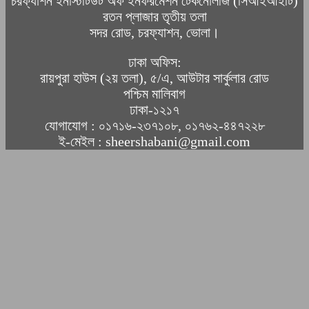
চরফ্যাশন ইনস্টিটিউট অফ ইনফরমেশন টেকনোলজি (সিআইআইটি)
রতন প্লাজার তৃতীয় তলা
সদর রোড, চরফ্যাশন, ভোলা।
ঢাকা অফিস:
রায়পুরা হাউস (২য় তলা), ৫/এ, আউটার সার্কুলার রোড
পশ্চিম মালিবাগ
ঢাকা-১২১৭
যোগাযোগ : ০১৭১৬-২৩৭১০৮, ০১৭৬২-৪৪৭২২৮
ই-মেইল : sheershabani@gmail.com