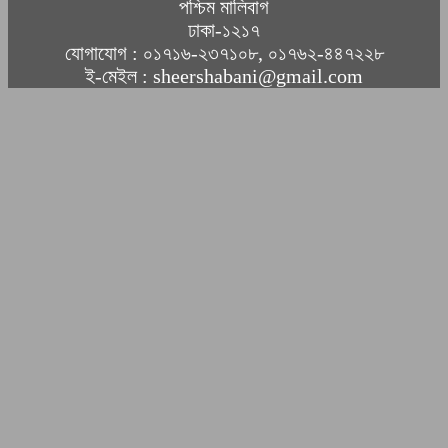
পশ্চিম মালিবাগ
ঢাকা-১২১৭
যোগাযোগ : ০১৭১৬-২৩৭১০৮, ০১৭৬২-৪৪৭২২৮
ই-মেইল : sheershabani@gmail.com