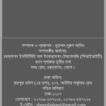
সম্পাদক ও প্রকাশক : মুহাম্মদ নূরুল আমিন
সম্পাদকীয় কার্যালয়:
চরফ্যাশন ইনস্টিটিউট অফ ইনফরমেশন টেকনোলজি (সিআইআইটি)
রতন প্লাজার তৃতীয় তলা
সদর রোড, চরফ্যাশন, ভোলা।
ঢাকা অফিস:
রায়পুরা হাউস (২য় তলা), ৫/এ, আউটার সার্কুলার রোড
পশ্চিম মালিবাগ
ঢাকা-১২১৭
যোগাযোগ : ০১৭১৬-২৩৭১০৮, ০১৭৬২-৪৪৭২২৮
ই-মেইল : sheershabani@gmail.com