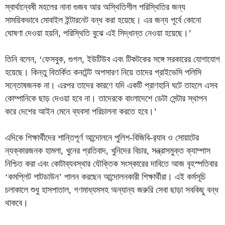
স্বার্থান্বেষী মহলের নানা গুজব আর অস্থিতিশীল পরিস্থিতির জন্য
সাময়িকভাবে মোবাইল ইন্টারনেট বন্ধ করা হয়েছে। এর জন্য পূর্বে কোনো
ঘোষণা দেওয়া হয়নি, পরিস্থিতি বুঝে এই সিদ্ধান্ত নেওয়া হয়েছে।’
তিনি বলেন, ‘ফেসবুক, গুগল, ইউটিউব এবং টিকটকের সঙ্গে সরকারের যোগাযোগ
হয়েছে। কিন্তু বিতর্কিত কনটেন্ট অপসারণ নিয়ে তাদের প্রাইভেসি পলিসি
সন্তোষজনক না। এরপর তাদের কারণে যদি একটি প্রাণহানি ঘটে তাহলে এসব
কোম্পানিকে ছাড় দেওয়া হবে না। তাদেরকে বাংলাদেশে ডেটা সেন্টার স্থাপন
করে দেশের আইন মেনে ব্যবসা পরিচালনা করতে হবে।’
এদিকে শিক্ষার্থীদের শান্তিপূর্ণ আন্দোলনে পুলিশ-বিজিবি-র‍্যাব ও সোয়াটের
ন্যক্কারজনক হামলা, খুনের প্রতিবাদ, খুনিদের বিচার, সন্ত্রাসমুক্ত ক্যাম্পাস
নিশ্চিত করা এবং কোটাব্যবস্থার যৌক্তিক সংস্কারের দাবিতে আজ বৃহস্পতিবার
‌‌‘কমপ্লিট শাটডাউন’ পালন করছেন আন্দোলনকারী শিক্ষার্থীরা। এই কর্মসূচি
চলাকালে শুধু হাসপাতাল, গণমাধ্যমসহ অন্যান্য জরুরি সেবা ছাড়া সবকিছু বন্ধ
থাকবে।