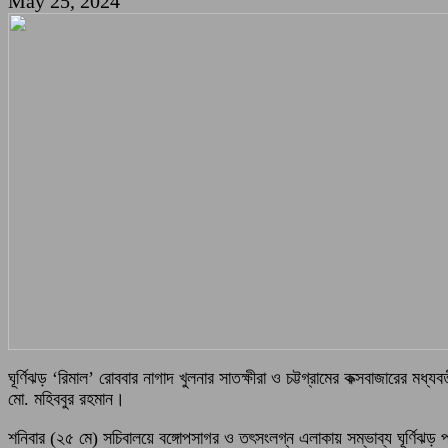
May 25, 2024
ঘূর্ণিঝড় ‘রিমাল’ রোববার নাগাদ খুলনার সাতক্ষীরা ও চট্টগ্রামের কক্সবাজারের ম
মো. মহিববুর রহমান।
শনিবার (২৫ মে) সচিবালয়ে বঙ্গোপসাগর ও তৎসংলগ্ন এলাকায় সম্ভাব্য ঘূর্ণিঝড় পর