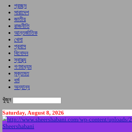
প্রচ্ছদ
সারাদেশ
জাতীয়
রাজনীতি
আন্তর্জাতিক
খেলা
প্রবাস
বিনোদন
স্বাস্থ্য
গণমাধ্যম
মুক্তমত
ধর্ম
অন্যান্য
খুঁজুন
Saturday, August 8, 2026
Sheershabani