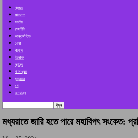
প্রচ্ছদ
সারাদেশ
জাতীয়
রাজনীতি
আন্তর্জাতিক
খেলা
প্রবাস
বিনোদন
স্বাস্থ্য
গণমাধ্যম
মুক্তমত
ধর্ম
অন্যান্য
মধ্যরাতে জারি হতে পারে মহাবিপৎ সংকেত: প্রতি