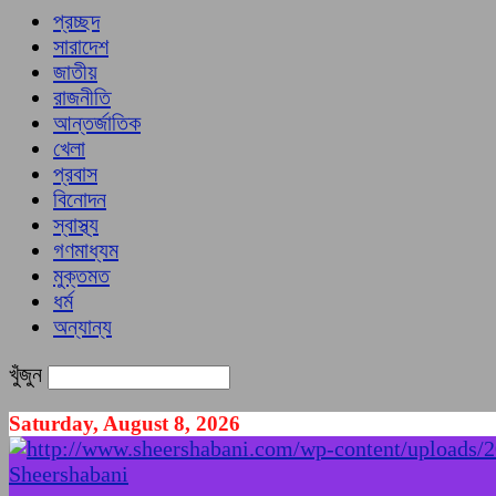
প্রচ্ছদ
সারাদেশ
জাতীয়
রাজনীতি
আন্তর্জাতিক
খেলা
প্রবাস
বিনোদন
স্বাস্থ্য
গণমাধ্যম
মুক্তমত
ধর্ম
অন্যান্য
খুঁজুন
Saturday, August 8, 2026
Sheershabani