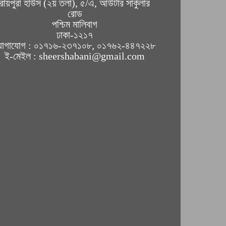
রায়পুরা হাউস (২য় তলা), ৫/এ, আউটার সার্কুলার
রোড
পশ্চিম মালিবাগ
ঢাকা-১২১৭
োগাযোগ : ০১৭১৬-২৩৭১০৮, ০১৭৬২-৪৪৭২২৮
ই-মেইল : sheershabani@gmail.com