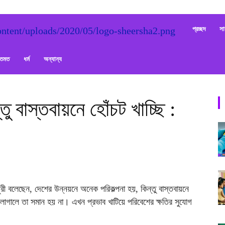
Sheersha
প্রচ্ছদ
সা
ক্তমত
ধর্ম
অন্যান্য
ু বাস্তবায়নে হোঁচট খাচ্ছি :
ধুরী বলেছেন, দেশের উন্নয়নে অনেক পরিকল্পনা হয়, কিন্তু বাস্তবায়নে
লাগালে তা সমান হয় না। এখন প্রভাব খাটিয়ে পরিবেশের ক্ষতির সুযোগ