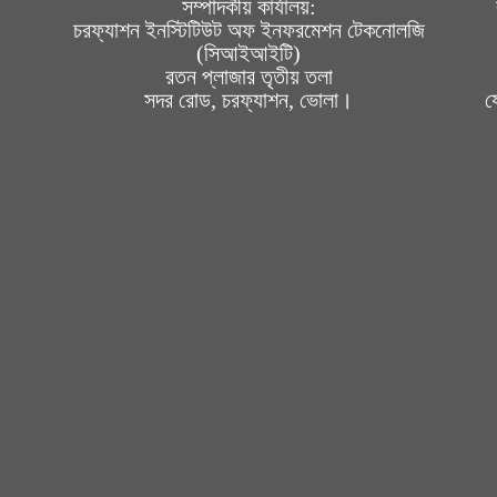
সম্পাদকীয় কার্যালয়:
চরফ্যাশন ইনস্টিটিউট অফ ইনফরমেশন টেকনোলজি
(সিআইআইটি)
রতন প্লাজার তৃতীয় তলা
সদর রোড, চরফ্যাশন, ভোলা।
য