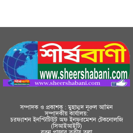
সম্পাদক ও প্রকাশক : মুহাম্মদ নূরুল আমিন
সম্পাদকীয় কার্যালয়:
চরফ্যাশন ইনস্টিটিউট অফ ইনফরমেশন টেকনোলজি
(সিআইআইটি)
রতন প্লাজার তৃতীয় তলা