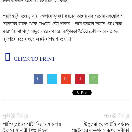
নিশ্চিত করাই আমাদের মন্ত্রণালয়ের কাজ।
প্রতিমন্ত্রী বলেন, যারা সৎভাবে ব্যবসা করবেন তাদের সব ধরনের সহযোগিতা
সরকারের তরফ থেকে দেওয়ার চেষ্টা থাকবে। তবে রমজান সামনে রেখে যারা
কারসাজি বা পণ্য মজুত করে বাজারে অস্থিরতা তৈরির চেষ্টা করবেন তাদের
ব্যাপারে কঠোর হতে একটুও পিছপা হবো না।
CLICK TO PRINT
পূর্ববর্তী নিবন্ধ
পরবর্তী নিবন্ধ
পাকিস্তানের পাল্টা বিমান হামলায়
উত্তরা থেকে টঙ্গি পর্যন্ত
ইরানে ৭ নারী-শিশু নিহত
মেট্রোরেল সম্প্রসারণের সমীক্ষা