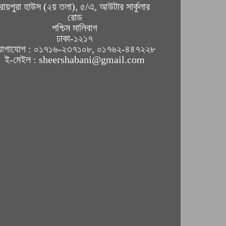
রায়পুরা হাউস (২য় তলা), ৫/এ, আউটার সার্কুলার
রোড
পশ্চিম মালিবাগ
ঢাকা-১২১৭
োগাযোগ : ০১৭১৬-২৩৭১০৮, ০১৭৬২-৪৪৭২২৮
ই-মেইল : sheershabani@gmail.com