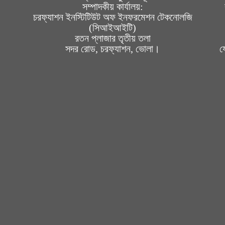
সম্পাদকীয় কার্যালয়:
চরফ্যাশন ইনস্টিটিউট অফ ইনফরমেশন টেকনোলজি
(সিআইআইটি)
রতন প্লাজার তৃতীয় তলা
সদর রোড, চরফ্যাশন, ভোলা।
য