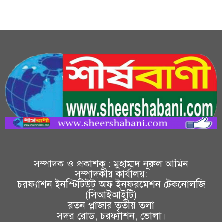
সম্পাদক ও প্রকাশক : মুহাম্মদ নূরুল আমিন
সম্পাদকীয় কার্যালয়:
চরফ্যাশন ইনস্টিটিউট অফ ইনফরমেশন টেকনোলজি
(সিআইআইটি)
রতন প্লাজার তৃতীয় তলা
সদর রোড, চরফ্যাশন, ভোলা।