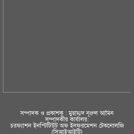
সম্পাদক ও প্রকাশক : মুহাম্মদ নূরুল আমিন
সম্পাদকীয় কার্যালয়:
চরফ্যাশন ইনস্টিটিউট অফ ইনফরমেশন টেকনোলজি
(সিআইআইটি)