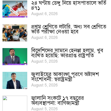
২৪ ঘণ্টায় ডেঙ্গু নিয়ে হাসপাতালে ভর্তি
৪৭১
August 6, 2026
প্রথম শ্রেণিতে লটারি, অন্য সব শ্রেণিতে
ভর্তি পরীক্ষা নেওয়া হবে
August 6, 2026
বিদেশিদের সামনে হেনস্তা হলাম, খুব
ব্যথিত হয়েছি: ভারপ্রাপ্ত রাষ্ট্রপতি
August 5, 2026
জুলাইয়ের আকাঙ্ক্ষা পূরণে অষ্টাদশ
সংশোধনী: স্বরাষ্ট্রমন্ত্রী
August 5, 2026
জ্বালানি সংকটে ১৭ বছরের
অব্যবস্থাপনা: বাণিজ্যমন্ত্রী
August 5, 2026