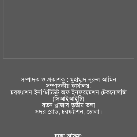
সম্পাদক ও প্রকাশক : মুহাম্মদ নূরুল আমিন
সম্পাদকীয় কার্যালয়:
চরফ্যাশন ইনস্টিটিউট অফ ইনফরমেশন টেকনোলজি
(সিআইআইটি)
রতন প্লাজার তৃতীয় তলা
সদর রোড, চরফ্যাশন, ভোলা।
ঢাকা অফিস: