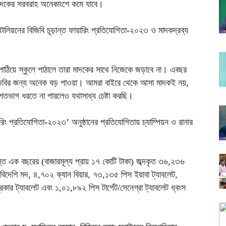
াদকের সরবরাহ অনেকাংশে কমে যাবে।
াটালিয়নের বিজিবি চূড়ান্ত ফায়ারিং প্রতিযোগিতা-২০২৩ ও মাদকদ্রব্য
 পাঠিয়ে স্কুলে পাঠালে তারা মাদকের সাথে নিজেকে জড়াবে না। এবছর
িজিবির জন্য অনেক বড় পাওয়া। আমরা বাইরে থেকে আসা মাদকই নয়,
তভাগ ধরতে না পারলেও যথাসাধ্য চেষ্টা করছি।
ফায়ারিং প্রতিযোগিতা-২০২৩’ অনুষ্ঠানের প্রতিযোগিতায় চ্যাম্পিয়ন ও রানার
ন্তে এক বছরের (বাজারমূল্য প্রায় ১৭ কোটি টাকা) জব্দকৃত ৩৬,২৩৬
িদেশি মদ, ৪,৭০২ ক্যান বিয়ার, ৭৩,১৩৫ পিস ইয়াবা ট্যাবলেট,
র ট্যাবলেট এবং ১,০১,৮৯২ পিস টার্গেট/সেনেগ্রা ট্যাবলেট ধ্বংস