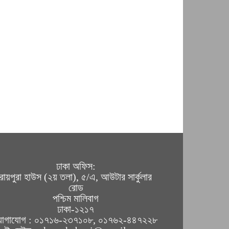
ঢাকা অফিস:
রায়পুরা হাউস (২য় তলা), ৫/এ, আউটার সার্কুলার
রোড
পশ্চিম মালিবাগ
ঢাকা-১২১৭
োগাযোগ : ০১৭১৬-২৩৭১০৮, ০১৭৬২-৪৪৭২২৮