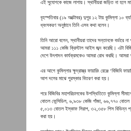
এই সুযোগকে কাজে লাগায়। স্থানীয়রা জড়িত না হলে ম
বৃহস্পতিবার (১৯ অক্টোবর) দুপুর ১২ টায় কুমিল্লা ১০ ব্য
ধ্বংসকরণ অনুষ্ঠানে তিনি এসব কথা বলেন।
তিনি আরো বলেন, স্থানীয়রা তাদের সন্তানকে বর্ডারে না
আমরা ১১১ কেজি ক্রিস্টাল আইস জব্দ করেছি। এটা ব
দেশে উৎপাদন কার্যক্রমকেও আমরা রোধ করছি। আমরা শ
এর আগে কুমিল্লার ক্ষুদ্রাস্ত্র ফায়ারিং রেঞ্জে ‘বিজিবি 
আপ দলের মাঝে পুরস্কার বিতরণ করা হয়।
পরে বিজিবির মহাপরিচালকের উপস্থিতিতে কুমিল্লা সীমা
বোতল ফেন্সিডিল, ৬,৯৩৮ কেজি গাঁজা, ৬৬,৭৭০ বোতল ব
৫,০১৩ বোতল ইস্কাফ সিরাপ, ৩২,৩৫৮ পিস বিভিন্ন প্রকা
করা হয়।