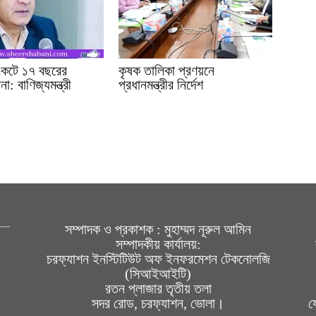
সংকটে ১৭ বছরের
কৃষক তালিকা প্রণয়নে
া: বাণিজ্যমন্ত্রী
প্রধানমন্ত্রীর নির্দেশ
সম্পাদক ও প্রকাশক : মুহাম্মদ নূরুল আমিন
সম্পাদকীয় কার্যালয়:
চরফ্যাশন ইনস্টিটিউট অফ ইনফরমেশন টেকনোলজি
(সিআইআইটি)
রতন প্লাজার তৃতীয় তলা
সদর রোড, চরফ্যাশন, ভোলা।
য