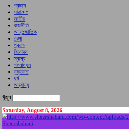
প্রচ্ছদ
সারাদেশ
জাতীয়
রাজনীতি
আন্তর্জাতিক
খেলা
প্রবাস
বিনোদন
স্বাস্থ্য
গণমাধ্যম
মুক্তমত
ধর্ম
অন্যান্য
খুঁজুন
Saturday, August 8, 2026
Sheershabani