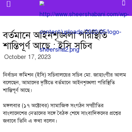
বর্তমানে আইনশৃঙ্খলা পরিস্থিতি
শান্তিপূর্ণ আছে : ইসি সচিব
October 17, 2023
নির্বাচন কমিশন (ইসি) সচিবালয়ের সচিব মো. জাহাংগীর আলম
বলেছেন, আমাদের দৃষ্টিতে বর্তমানে আইনশৃঙ্খলা পরিস্থিতি
শান্তিপূর্ণ আছে।
মঙ্গলবার (১৭ অক্টোবর) সামাজিক সংগঠন সম্প্রীতির
বাংলাদেশের নেতাদের সঙ্গে বৈঠক শেষে সাংবাদিকদের প্রশ্নের
জবাবে তিনি এ কথা বলেন।