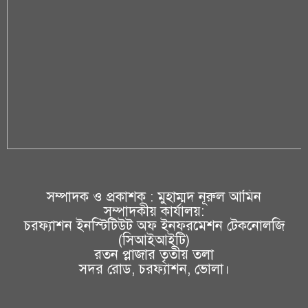
সম্পাদক ও প্রকাশক : মুহাম্মদ নূরুল আমিন
সম্পাদকীয় কার্যালয়:
চরফ্যাশন ইনস্টিটিউট অফ ইনফরমেশন টেকনোলজি
(সিআইআইটি)
রতন প্লাজার তৃতীয় তলা
সদর রোড, চরফ্যাশন, ভোলা।