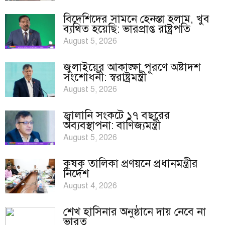
বিদেশিদের সামনে হেনস্তা হলাম, খুব
ব্যথিত হয়েছি: ভারপ্রাপ্ত রাষ্ট্রপতি
August 5, 2026
জুলাইয়ের আকাঙ্ক্ষা পূরণে অষ্টাদশ
সংশোধনী: স্বরাষ্ট্রমন্ত্রী
August 5, 2026
জ্বালানি সংকটে ১৭ বছরের
অব্যবস্থাপনা: বাণিজ্যমন্ত্রী
August 5, 2026
কৃষক তালিকা প্রণয়নে প্রধানমন্ত্রীর
নির্দেশ
August 4, 2026
শেখ হাসিনার অনুষ্ঠানে দায় নেবে না
ভারত