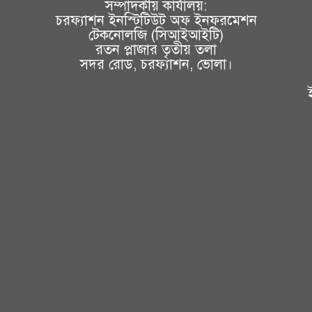
সম্পাদকীয় কার্যালয়:
চরফ্যাশন ইনস্টিটিউট অফ ইনফরমেশন
টেকনোলজি (সিআইআইটি)
রতন প্লাজার তৃতীয় তলা
সদর রোড, চরফ্যাশন, ভোলা।