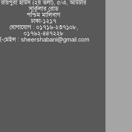
রায়পুরা হাউস (২য় তলা), ৫/এ, আউটার
সার্কুলার রোড
পশ্চিম মালিবাগ
ঢাকা-১২১৭
যোগাযোগ : ০১৭১৬-২৩৭১০৮,
০১৭৬২-৪৪৭২২৮
ই-মেইল : sheershabani@gmail.com