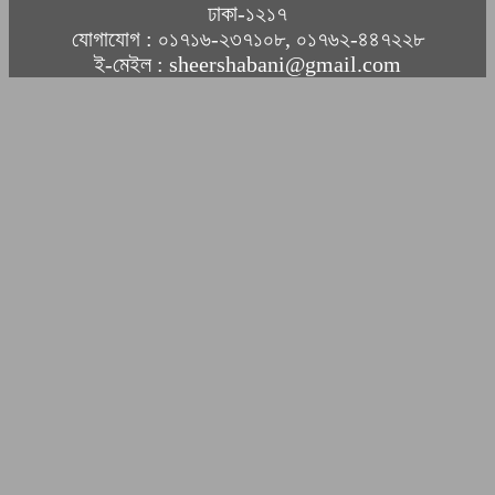
ঢাকা-১২১৭
যোগাযোগ : ০১৭১৬-২৩৭১০৮, ০১৭৬২-৪৪৭২২৮
ই-মেইল : sheershabani@gmail.com