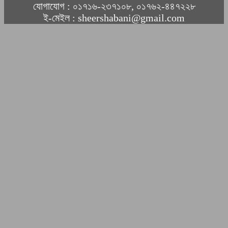
যোগাযোগ : ০১৭১৬-২৩৭১০৮, ০১৭৬২-৪৪৭২২৮
ই-মেইল : sheershabani@gmail.com