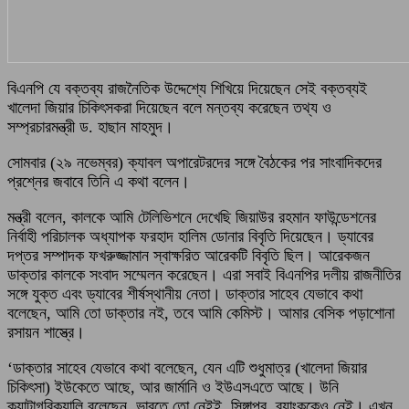
বিএনপি যে বক্তব্য রাজনৈতিক উদ্দেশ্যে শিখিয়ে দিয়েছেন সেই বক্তব্যই
খালেদা জিয়ার চিকিৎসকরা দিয়েছেন বলে মন্তব্য করেছেন তথ্য ও
সম্প্রচারমন্ত্রী ড. হাছান মাহমুদ।
সোমবার (২৯ নভেম্বর) ক্যাবল অপারেটরদের সঙ্গে বৈঠকের পর সাংবাদিকদের
প্রশ্নের জবাবে তিনি এ কথা বলেন।
মন্ত্রী বলেন, কালকে আমি টেলিভিশনে দেখেছি জিয়াউর রহমান ফাউন্ডেশনের
নির্বাহী পরিচালক অধ্যাপক ফরহাদ হালিম ডোনার বিবৃতি দিয়েছেন। ড্যাবের
দপ্তর সম্পাদক ফখরুজ্জামান স্বাক্ষরিত আরেকটি বিবৃতি ছিল। আরেকজন
ডাক্তার কালকে সংবাদ সম্মেলন করেছেন। এরা সবাই বিএনপির দলীয় রাজনীতির
সঙ্গে যুক্ত এবং ড্যাবের শীর্ষস্থানীয় নেতা। ডাক্তার সাহেব যেভাবে কথা
বলেছেন, আমি তো ডাক্তার নই, তবে আমি কেমিস্ট। আমার বেসিক পড়াশোনা
রসায়ন শাস্ত্রে।
‘ডাক্তার সাহেব যেভাবে কথা বলেছেন, যেন এটি শুধুমাত্র (খালেদা জিয়ার
চিকিৎসা) ইউকেতে আছে, আর জার্মানি ও ইউএসএতে আছে। উনি
ক্যাটাগরিক্যালি বলেছেন, ভারতে তো নেইই, সিঙ্গাপুর, ব্যাংককেও নেই। এখন