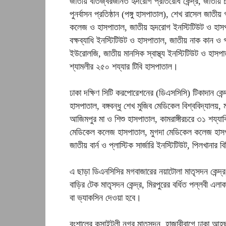
জাতীয় বাতজ্বরজনিত হৃদরোগ প্রতিরোধ কেন্দ্র, জাতীয় চ
পুনর্বাসন প্রতিষ্ঠান (পঙ্গু হাসপাতাল), শেখ রাসেল জাতী
কলেজ ও হাসপাতাল, জাতীয় হৃদরোগ ইনস্টিটিউট ও হাসপ
বক্ষব্যাধি ইনস্টিটিউট ও হাসপাতাল, জাতীয় নাক কান ও 
ইউরোলজি, জাতীয় মানসিক স্বাস্থ্য ইনস্টিটিউট ও হাসপ
শ্যামলীর ২৫০ শয্যার টিবি হাসপাতাল।
ঢাকা দক্ষিণ সিটি করপোরেশনের (ডিএসসিসি) টিকাদান কেন্
হাসপাতাল, বঙ্গবন্ধু শেখ মুজিব মেডিকেল বিশ্ববিদ্যালয়,
আজিমপুর মা ও শিশু হাসপাতাল, কামরাঙ্গীরচরে ৩১ শয্যাব
মেডিকেল কলেজ হাসপাতাল, মুগদা মেডিকেল কলেজ হাসপা
জাতীয় বার্ন ও প্লাস্টিক সার্জারি ইনস্টিটিউট, পিলখানা
এ ছাড়া ডিএনসিসির মগবাজারের নয়াটোলা মাতৃসদন কেন্দ্র, 
বাড়ির টেক মাতৃসদন কেন্দ্র, মিরপুরের বর্ধিত পল্লবী এলা
বা ভ্যাকসিন দেওয়া হবে।
বংশালের কসাইটুলী নগর মাতৃসদন, হাজারীবাগে ঢাকা আহ