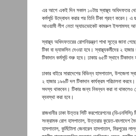
এর আগে একই দিন সকাল ১০টায় স্বাস্থ্য অধিদফতর থেক
কর্মসূচি উদ্বোধন করার পর তিনি টিকা গ্রহণ করেন। এ ছাড়া
আওয়ামী লীগ নেতা অ্যাডভোকেট কামরুল ইসলামসহ আ
স্বাস্থ্য অধিদফতরের রোগনিয়ন্ত্রণ শাখা সূত্রে জানা গে
টিকা বা ভ্যাকসিন দেওয়া হবে। স্বাস্থ্যকর্মীদের ২ হ
টিকাদান কর্মসূচি শুরু হবে। ঢাকায় ৬৫টি স্থানে টিকাদান
ঢাকার বাইরে সারাদেশের বিভিন্ন হাসপাতাল, উপজেলা স্বা
২ হাজার ১৯৬টি দল টিকাদান কার্যক্রম পরিচালনা করবে। দু
সদস্য থাকবেন। টিকার জন্য নিবন্ধন করা না থাকলেও কে
ব্যবস্থা করা হবে।
রাজধানীর ঢাকা উত্তর সিটি করপোরেশনের (ডিএনসিসি) টি
সংক্রামক রোগ হাসপাতাল, উত্তরার কুয়েত-বাংলাদেশ মৈত্র
হাসপাতাল, কুর্মিটোলা জেনারেল হাসপাতাল, মিরপুরের লালকুঠি