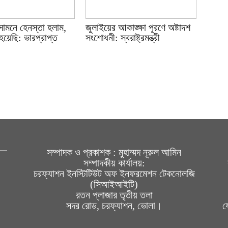
সামনে হেনস্তা হলাম,
জুলাইয়ের আকাঙ্ক্ষা পূরণে অষ্টাদশ
হয়েছি: ভারপ্রাপ্ত
সংশোধনী: স্বরাষ্ট্রমন্ত্রী
সম্পাদক ও প্রকাশক : মুহাম্মদ নূরুল আমিন
সম্পাদকীয় কার্যালয়:
চরফ্যাশন ইনস্টিটিউট অফ ইনফরমেশন টেকনোলজি
(সিআইআইটি)
রতন প্লাজার তৃতীয় তলা
সদর রোড, চরফ্যাশন, ভোলা।
য