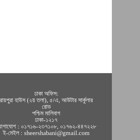
ঢাকা অফিস:
রায়পুরা হাউস (২য় তলা), ৫/এ, আউটার সার্কুলার
রোড
পশ্চিম মালিবাগ
ঢাকা-১২১৭
োগাযোগ : ০১৭১৬-২৩৭১০৮, ০১৭৬২-৪৪৭২২৮
ই-মেইল : sheershabani@gmail.com