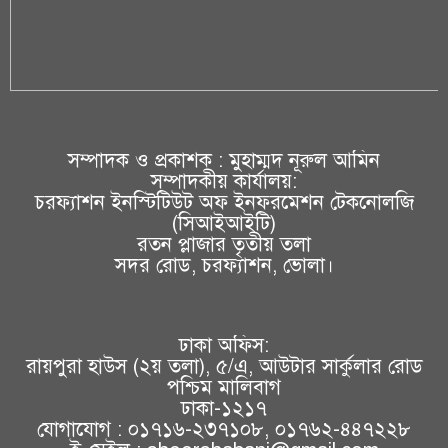
সম্পাদক ও প্রকাশক : মুহাম্মদ নূরুল আমিন
সম্পাদকীয় কার্যালয়:
চরফ্যাশন ইনস্টিটিউট অফ ইনফরমেশন টেকনোলজি
(সিআইআইটি)
রতন প্লাজার তৃতীয় তলা
সদর রোড, চরফ্যাশন, ভোলা।
ঢাকা অফিস:
রায়পুরা হাউস (২য় তলা), ৫/এ, আউটার সার্কুলার রোড
পশ্চিম মালিবাগ
ঢাকা-১২১৭
যোগাযোগ : ০১৭১৬-২৩৭১০৮, ০১৭৬২-৪৪৭২২৮