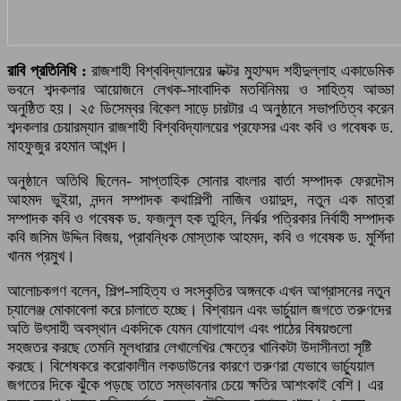
রাবি প্রতিনিধি :
রাজশাহী বিশ্ববিদ্যালয়ের ডক্টর মুহাম্মদ শহীদুল্লাহ একাডেমিক
ভবনে শব্দকলার আয়োজনে লেখক-সাংবাদিক মতবিনিময় ও সাহিত্য আড্ডা
অনুষ্ঠিত হয়। ২৫ ডিসেম্বর বিকেল সাড়ে চারটার এ অনুষ্ঠানে সভাপতিত্ব করেন
শব্দকলার চেয়ারম্যান রাজশাহী বিশ্ববিদ্যালয়ের প্রফেসর এবং কবি ও গবেষক ড.
মাহফুজুর রহমান আখন্দ।
অনুষ্ঠানে অতিথি ছিলেন- সাপ্তাহিক সোনার বাংলার বার্তা সম্পাদক ফেরদৌস
আহমদ ভুইয়া, নন্দন সম্পাদক কথাশিল্পী নাজিব ওয়াদুদ, নতুন এক মাত্রা
সম্পাদক কবি ও গবেষক ড. ফজলুল হক তুহিন, নির্ঝর পত্রিকার নির্বাহী সম্পাদক
কবি জসিম উদ্দিন বিজয়, প্রাবন্ধিক মোস্তাক আহমদ, কবি ও গবেষক ড. মুর্শিদা
খানম প্রমুখ।
আলোচকগণ বলেন, শিল্প-সাহিত্য ও সংস্কৃতির অঙ্গনকে এখন আগ্রাসনের নতুন
চ্যালেঞ্জ মোকাবেলা করে চালাতে হচ্ছে। বিশ্বায়ন এবং ভার্চুয়াল জগতে তরুণদের
অতি উৎসাহী অবস্থান একদিকে যেমন যোগাযোগ এবং পাঠের বিষয়গুলো
সহজতর করছে তেমনি মূলধারার লেখালেখির ক্ষেত্রে খানিকটা উদাসীনতা সৃষ্টি
করছে। বিশেষকরে করোকালীন লকডাউনের কারণে তরুণরা যেভাবে ভার্চ্যুয়াল
জগতের দিকে ঝুঁকে পড়ছে তাতে সম্ভাবনার চেয়ে ক্ষতির আশংকাই বেশি। এর