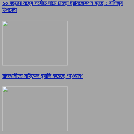
১০ বছরের মধ্যে সর্বোচ্চ দামে চামড়া ট্রানজেকশন হচ্ছে : বাণিজ্য
উপদেষ্টা
রাজধানীতে সাইকেল র‌্যালি করেছে ‘ছওয়াব’