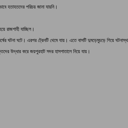
িকভাবে হতাহতদের পরিচয় জানা যায়নি।
য়ে রাজশাহী যাচ্ছিল।
ংঘর্ষের ঘটনা ঘটে। এরপর ট্রেনটি থেমে যায়। এতে বাসটি দুমড়েমুচড়ে গিয়ে ঘট
তিদের উদ্ধার করে জয়পুরহাট সদর হাসপাতালে নিয়ে যায়।
।