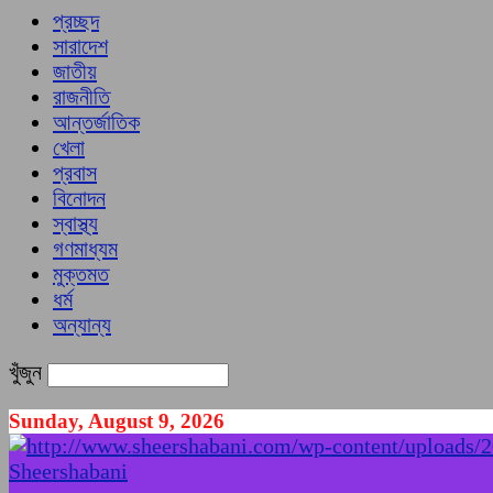
প্রচ্ছদ
সারাদেশ
জাতীয়
রাজনীতি
আন্তর্জাতিক
খেলা
প্রবাস
বিনোদন
স্বাস্থ্য
গণমাধ্যম
মুক্তমত
ধর্ম
অন্যান্য
খুঁজুন
Sunday, August 9, 2026
Sheershabani