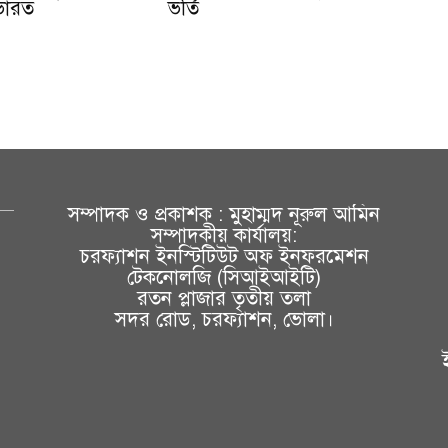
ভারত
ভর্তি
সম্পাদক ও প্রকাশক : মুহাম্মদ নূরুল আমিন
সম্পাদকীয় কার্যালয়:
চরফ্যাশন ইনস্টিটিউট অফ ইনফরমেশন
টেকনোলজি (সিআইআইটি)
রতন প্লাজার তৃতীয় তলা
সদর রোড, চরফ্যাশন, ভোলা।