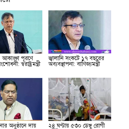
আকাঙ্ক্ষা পূরণে
জ্বালানি সংকটে ১৭ বছরের
োধনী: স্বরাষ্ট্রমন্ত্রী
অব্যবস্থাপনা: বাণিজ্যমন্ত্রী
ার অনুষ্ঠানে দায়
২৪ ঘণ্টায় ৫৩০ ডেঙ্গু রোগী