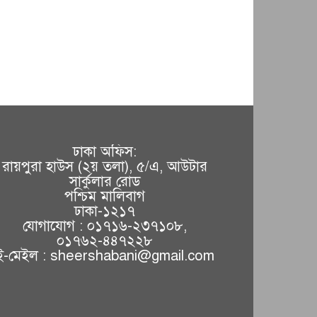
ঢাকা অফিস:
রায়পুরা হাউস (২য় তলা), ৫/এ, আউটার
সার্কুলার রোড
পশ্চিম মালিবাগ
ঢাকা-১২১৭
যোগাযোগ : ০১৭১৬-২৩৭১০৮,
০১৭৬২-৪৪৭২২৮
ই-মেইল : sheershabani@gmail.com